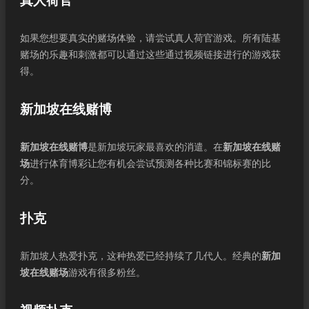
真人荷官
如果您想要真实的赌场体验，请尝试真人荷官游戏。所有陆基
赌场的乐趣和刺激都可以通过这些通过视频链接进行的游戏获
得。
新加坡在线赌博
新加坡在线赌博
是新加坡玩家最喜欢的消遣。在
新加坡在线赌
场
进行体育博彩让您有机会尝试预测各种比赛和锦标赛的比
分。
扑克
新加坡人热爱扑克，这种热爱已经持续了几代人。经典的
新加
坡在线赌场
游戏有很多粉丝。