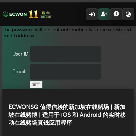
To recover your password, please enter your email
address which must be the
same email address
you
registered with us.
The password will be sent automatically to the registered
email address.
User ID
Email
ECWONSG 值得信赖的新加坡在线赌场 | 新加
坡在线赌博 | 适用于 iOS 和 Android 的实时移
动在线赌场真钱应用程序