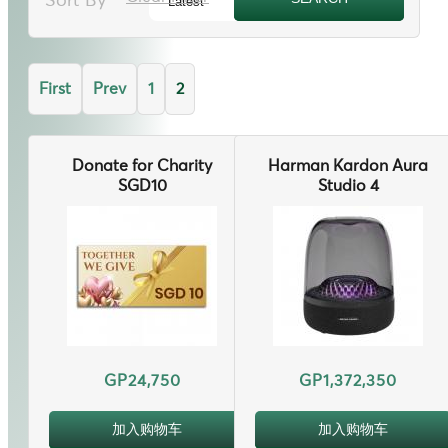
Sort By
First
Prev
1
2
Donate for Charity
Harman Kardon Aura
SGD10
Studio 4
GP24,750
GP1,372,350
加入购物车
加入购物车