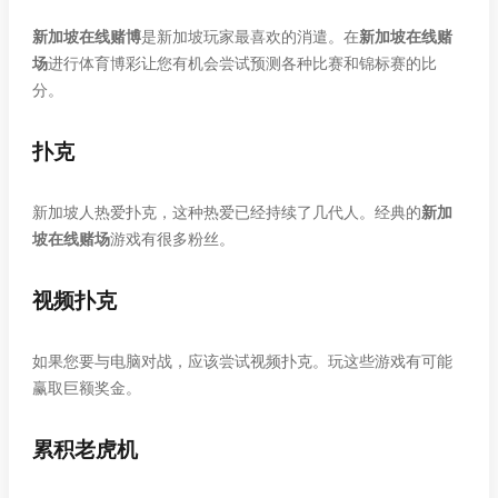
新加坡在线赌博
是新加坡玩家最喜欢的消遣。在
新加坡在线赌
场
进行体育博彩让您有机会尝试预测各种比赛和锦标赛的比
分。
扑克
新加坡人热爱扑克，这种热爱已经持续了几代人。经典的
新加
坡在线赌场
游戏有很多粉丝。
视频扑克
如果您要与电脑对战，应该尝试视频扑克。玩这些游戏有可能
赢取巨额奖金。
累积老虎机